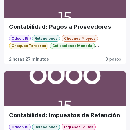
Contabilidad: Pagos a Proveedores
Odoo v15
Retenciones
Cheques Propios
Cheques Terceros
Cotizaciones Moneda
Formas de Pago
Básico
2 horas 27 minutos
9
pasos
Contabilidad: Impuestos de Retención
Odoo v15
Retenciones
Ingresos Brutos