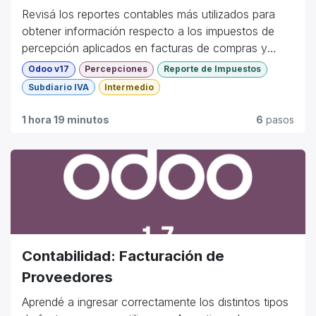
Revisá los reportes contables más utilizados para
obtener información respecto a los impuestos de
percepción aplicados en facturas de compras y
ventas.
Odoo v17
Percepciones
Reporte de Impuestos
Subdiario IVA
Intermedio
1 hora 19 minutos
6
pasos
Contabilidad: Facturación de
Proveedores
Aprendé a ingresar correctamente los distintos tipos