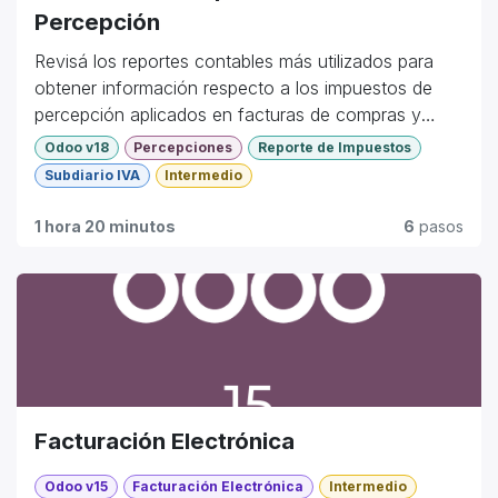
Percepción
Revisá los reportes contables más utilizados para
obtener información respecto a los impuestos de
percepción aplicados en facturas de compras y
ventas.
Odoo v18
Percepciones
Reporte de Impuestos
Subdiario IVA
Intermedio
1 hora 20 minutos
6
pasos
Facturación Electrónica
Odoo v15
Facturación Electrónica
Intermedio