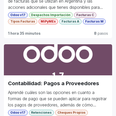
de facturas que se utilizan en Argentina y las
acciones adicionales que tienes disponibles para
trabajar con estas.
Odoo v17
Despachos Importación
Facturas C
Tipos Facturas
MiPyMEs
Facturas A
Facturas M
Intermedio
1 hora 35 minutos
8
pasos
Contabilidad: Pagos a Proveedores
Aprendé cuáles son las opciones en cuanto a
formas de pago que se pueden aplicar para registrar
los pagos de proveedores, además de cómo
ingresar y aplicar anticipos.
Odoo v17
Retenciones
Cheques Propios