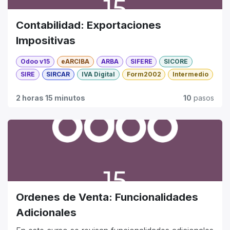
Contabilidad: Exportaciones
Impositivas
Odoo v15
eARCIBA
ARBA
SIFERE
SICORE
SIRE
SIRCAR
IVA Digital
Form2002
Intermedio
2 horas 15 minutos
10
pasos
Ordenes de Venta: Funcionalidades
Adicionales