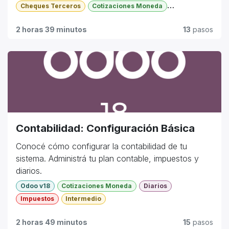
Cheques Terceros
Cotizaciones Moneda
Formas de Pago
Pagos Proveedores
2 horas 39 minutos
13
pasos
Tarjetas de Crédito
Básico
Contabilidad: Configuración Básica
Conocé cómo configurar la contabilidad de tu
sistema. Administrá tu plan contable, impuestos y
diarios.
Odoo v18
Cotizaciones Moneda
Diarios
Impuestos
Intermedio
2 horas 49 minutos
15
pasos