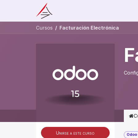
Ir al contenido
Inicio
Cursos
Contacto
Cursos
Facturación Electrónica
F
Confi
C
Unirse a este curso
Odoo 