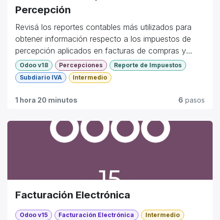
Percepción
Revisá los reportes contables más utilizados para
obtener información respecto a los impuestos de
percepción aplicados en facturas de compras y
ventas.
Odoo v18
Percepciones
Reporte de Impuestos
Subdiario IVA
Intermedio
1 hora 20 minutos
6
pasos
Facturación Electrónica
Odoo v15
Facturación Electrónica
Intermedio