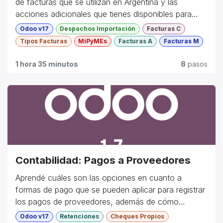
de facturas que se utilizan en Argentina y las
acciones adicionales que tienes disponibles para
trabajar con estas.
Odoo v17
Despachos Importación
Facturas C
Tipos Facturas
MiPyMEs
Facturas A
Facturas M
Intermedio
1 hora 35 minutos
8
pasos
Contabilidad: Pagos a Proveedores
Aprendé cuáles son las opciones en cuanto a
formas de pago que se pueden aplicar para registrar
los pagos de proveedores, además de cómo
ingresar y aplicar anticipos.
Odoo v17
Retenciones
Cheques Propios