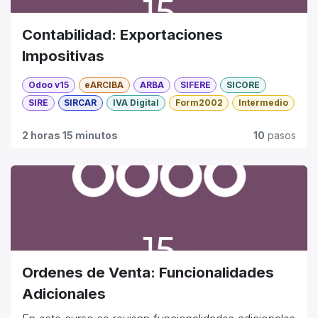
Contabilidad: Exportaciones
Impositivas
Odoo v15
eARCIBA
ARBA
SIFERE
SICORE
SIRE
SIRCAR
IVA Digital
Form2002
Intermedio
2 horas 15 minutos
10
pasos
Ordenes de Venta: Funcionalidades
Adicionales