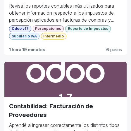
Revisá los reportes contables más utilizados para
obtener información respecto a los impuestos de
percepción aplicados en facturas de compras y
ventas.
Odoo v17
Percepciones
Reporte de Impuestos
Subdiario IVA
Intermedio
1 hora 19 minutos
6
pasos
Contabilidad: Facturación de
Proveedores
Aprendé a ingresar correctamente los distintos tipos