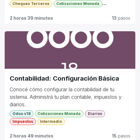
Cheques Terceros
Cotizaciones Moneda
Formas de Pago
Pagos Proveedores
2 horas 39 minutos
13
pasos
Tarjetas de Crédito
Básico
Contabilidad: Configuración Básica
Conocé cómo configurar la contabilidad de tu
sistema. Administrá tu plan contable, impuestos y
diarios.
Odoo v18
Cotizaciones Moneda
Diarios
Impuestos
Intermedio
2 horas 49 minutos
15
pasos