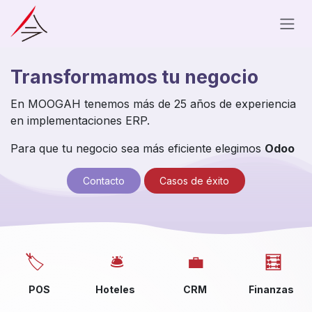
Ir al contenido
Transformamos
tu negocio
En MOOGAH tenemos más de 25 años de experiencia
en implementaciones ERP.
Para que tu negocio sea más eficiente elegimos
Odoo
Con​​​​​​​​​​tac​​t​​o
Casos de éx​​​​ito
🏷️
🛎️
💼
🧮
POS
Hoteles
CRM
Finanzas