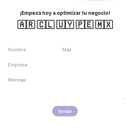
¡Empezá hoy a optimizar tu negocio!
🇦🇷 🇨🇱 🇺🇾 🇵🇪 🇲🇽
En​​​​viar