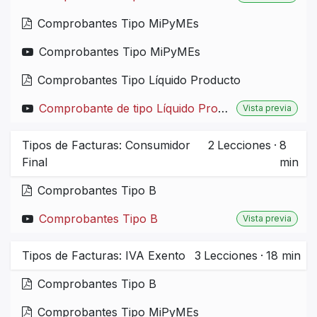
Comprobantes Tipo MiPyMEs
Comprobantes Tipo MiPyMEs
Comprobantes Tipo Líquido Producto
Comprobante de tipo Líquido Producto
Vista previa
Tipos de Facturas: Consumidor
2
Lecciones
·
8
Final
min
Comprobantes Tipo B
Comprobantes Tipo B
Vista previa
Tipos de Facturas: IVA Exento
3
Lecciones
·
18 min
Comprobantes Tipo B
Comprobantes Tipo MiPyMEs